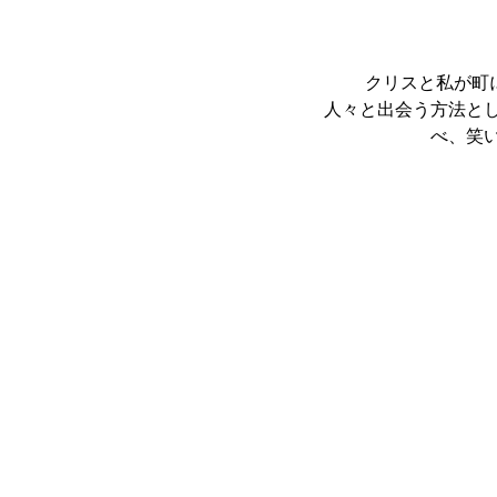
	クリスと私が町に到着したばかりであることを知って、シェフのYouness Bojjiは、地域の地元の
人々と出会う方法と
べ、笑