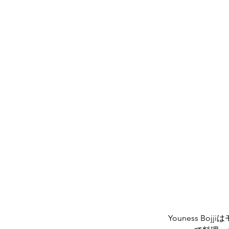
	Youness Bojjiはモロッコで生まれましたが、フランスとスペインで若い人生の大半を育ち、そこ