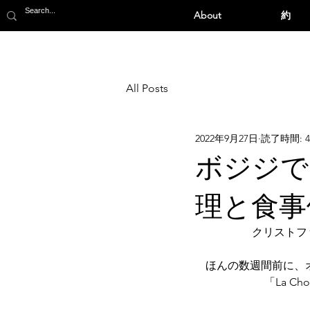
About
約
All Posts
2022年9月27日
読了時間: 
ボジジで
理と食事
	クリスト
ほんの数週間前に、オーナ
「La C