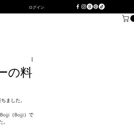
ログイン
ーの料
経ちました。
ji（Bojji）で
した。