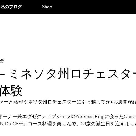
私のブログ
Shop
4分
- ミネソタ州ロチェスタ
体験
ファーと私がミネソタ州ロチェスターに引っ越してから3週間が
ー兼エグゼクティブシェフのYouness Bojjiに会ったChez Boj
hoix Du Chef」コース料理を楽しんで、28歳の誕生日を迎えま