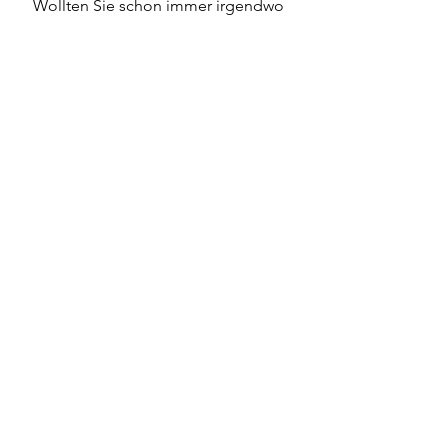
Wollten Sie schon immer irgendwo 
in Minnesota besuchen?
Kommentieren Sie und lassen Sie 
uns wissen, wo Sie in einem unserer 
nächsten Blogs sehen möchten!
Alle ansehen
Aktuelle Beiträge